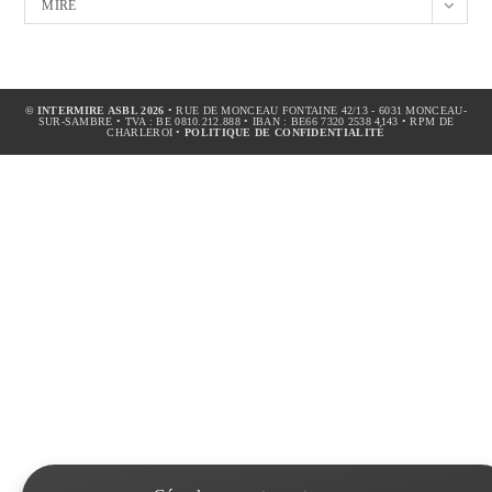
MIRE
©
INTERMIRE ASBL
2026
• RUE DE MONCEAU FONTAINE 42/13 - 6031 MONCEAU-
SUR-SAMBRE • TVA : BE 0810.212.888 • IBAN : BE66 7320 2538 4143 • RPM DE
CHARLEROI •
POLITIQUE DE CONFIDENTIALITÉ