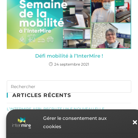
Défi mobilité à l’InterMire !
24 septembre 2021
ARTICLES RÉCENTS
L’INTERMIRE ASBL RECRUTE UN·E NOUVEAU·ELLE
DIRECTEUR·TRICE À TEMPS PLEIN (H/F/X)
Gérer le consentement aux
cookies
CONCOURS FORMA D’OR : COMMENT CAPTER ET MOBILISER
LES CANDIDATS EN MIRE ?