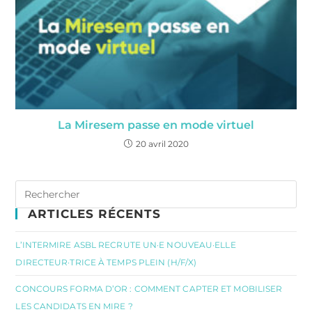
La Miresem passe en mode virtuel
20 avril 2020
ARTICLES RÉCENTS
L’INTERMIRE ASBL RECRUTE UN·E NOUVEAU·ELLE
DIRECTEUR·TRICE À TEMPS PLEIN (H/F/X)
CONCOURS FORMA D’OR : COMMENT CAPTER ET MOBILISER
LES CANDIDATS EN MIRE ?