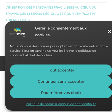
L’INSERTION DES PERSONNES FRAGILISÉES AU CŒUR DU
TRAVAIL DES MISSIONS RÉGIONALES POUR L’EMPLOI PAR
THIERRY DOCK
CATÉGORIES
Gérer le consentement aux
cookies
SÉLECTIONNER UNE CATÉGORIE
Nous utilisons des cookies pour optimiser notre site web et notre
service. Pour en savoir plus, veuillez lire notre politique de
confidentialité et de cookies.
©
INTERMIRE ASBL
2026
• RUE DE MONCEAU FONTAINE 42/13 - 6031
MONCEAU-SUR-SAMBRE • TVA : BE 0810.212.888 • IBAN : BE66 7320 2538
4143 • RPM DE CHARLEROI •
POLITIQUE DE CONFIDENTIALITÉ
Tout accepter
Continuer sans accepter
Paramétrer vos choix
Politique de cookies
Politique de confidentialité