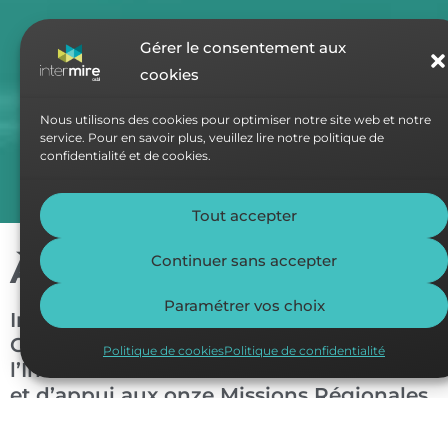
Gérer le consentement aux
cookies
Nous utilisons des cookies pour optimiser notre site web et notre
service. Pour en savoir plus, veuillez lire notre politique de
confidentialité et de cookies.
Tout accepter
À propos de nous
Continuer sans accepter
Paramétrer vos choix
Instituée par un décret du
Gouvernement Wallon de 2009,
Politique de cookies
Politique de confidentialité
l’InterMire est une association de soutien
et d’appui aux onze Missions Régionales
pour l’Emploi (Mire).