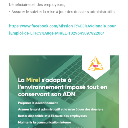
bénéficiaires et des employeurs,
• Assurer le suivi et la mise à jour des dossiers administratifs
https://www.facebook.com/Mission-R%C3%A9gionale-pour-
lEmploi-de-Li%C3%A8ge-MIREL-102964509782206/