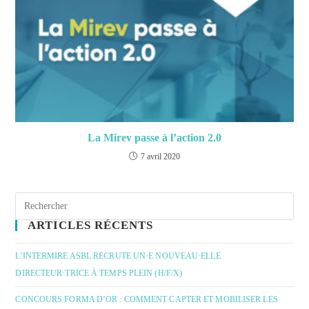
La Mirev passe à l’action 2.0
7 avril 2020
ARTICLES RÉCENTS
L’INTERMIRE ASBL RECRUTE UN·E NOUVEAU·ELLE
DIRECTEUR·TRICE À TEMPS PLEIN (H/F/X)
CONCOURS FORMA D’OR : COMMENT CAPTER ET MOBILISER LES